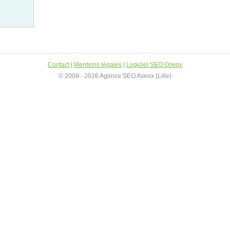
Contact
|
Mentions légales
|
Logiciel SEO Oseox
© 2009 - 2026 Agence SEO Aseox (Lille)