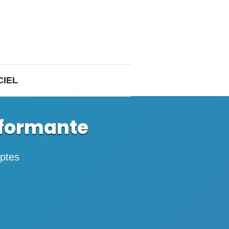
CIEL
formante
mptes