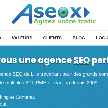
O
VALEURS
CLIENTS
BLOG
LOGI
vous une agence
SEO
per
agence
SEO
de Lille travaillant pour des grands co
de multiples ETI, PME et start-up depuis 2009.
nking et Contenu.
out.