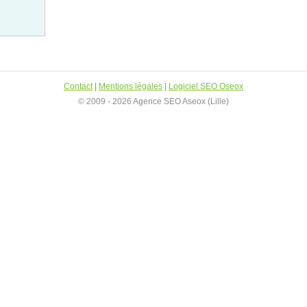
Contact
|
Mentions légales
|
Logiciel SEO Oseox
© 2009 - 2026 Agence SEO Aseox (Lille)