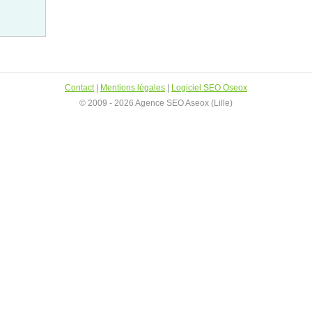
Contact
|
Mentions légales
|
Logiciel SEO Oseox
© 2009 - 2026 Agence SEO Aseox (Lille)