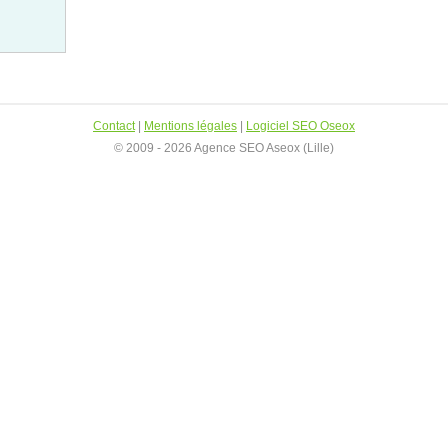
Contact
|
Mentions légales
|
Logiciel SEO Oseox
© 2009 - 2026 Agence SEO Aseox (Lille)