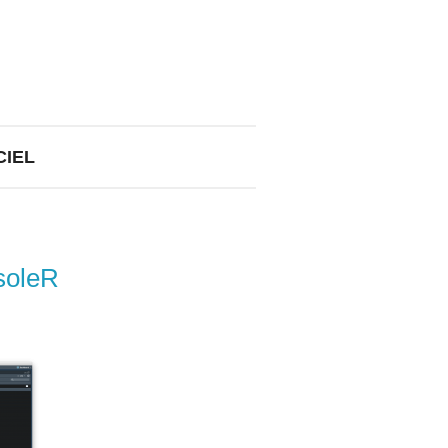
CIEL
soleR