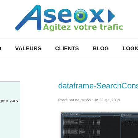
O
VALEURS
CLIENTS
BLOG
LOGI
dataframe-SearchCon
gner vers
Posté par ad-min59 ~ le 23 mai 2019