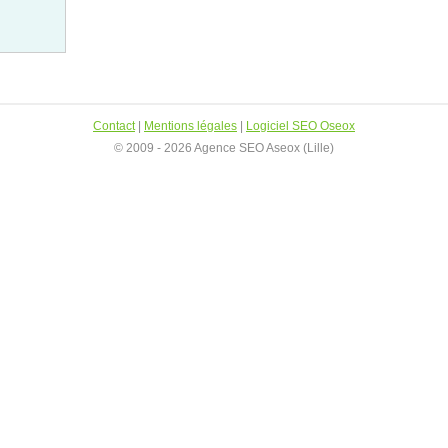
Contact
|
Mentions légales
|
Logiciel SEO Oseox
© 2009 - 2026 Agence SEO Aseox (Lille)