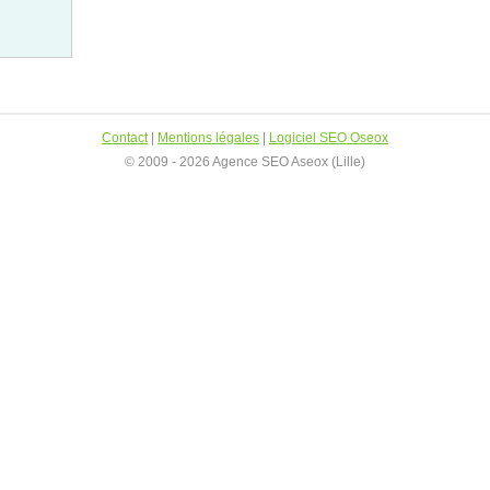
Contact
|
Mentions légales
|
Logiciel SEO Oseox
© 2009 - 2026 Agence SEO Aseox (Lille)